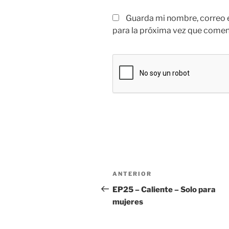
Guarda mi nombre, correo 
para la próxima vez que comen
Navegación
Entrada
ANTERIOR
de
anterior:
EP25 – Caliente – Solo para
mujeres
entradas