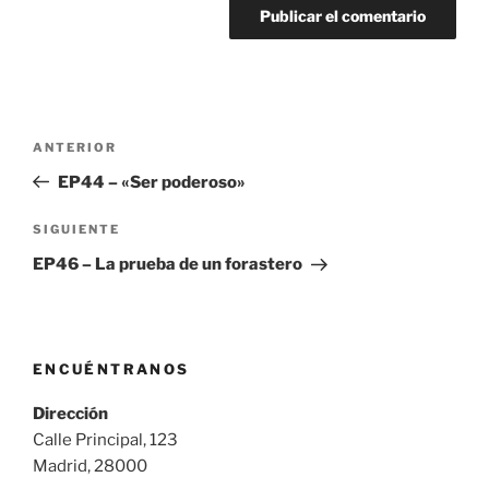
Navegación
Entrada
ANTERIOR
de
anterior:
EP44 – «Ser poderoso»
entradas
Siguiente
SIGUIENTE
entrada
EP46 – La prueba de un forastero
ENCUÉNTRANOS
Dirección
Calle Principal, 123
Madrid, 28000