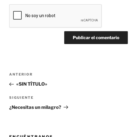
Navegación
Entrada
ANTERIOR
de
anterior:
«SIN TÍTULO»
entradas
Siguiente
SIGUIENTE
entrada
¿Necesitas un milagro?
ENCUÉNTRANOS