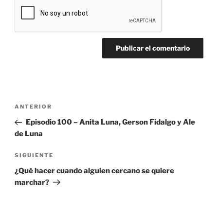
Navegación
Entrada
ANTERIOR
de
anterior:
Episodio 100 – Anita Luna, Gerson Fidalgo y Ale
entradas
de Luna
Siguiente
SIGUIENTE
entrada
¿Qué hacer cuando alguien cercano se quiere
marchar?