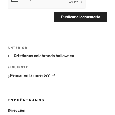
Navegación
Entrada
ANTERIOR
de
anterior:
Cristianos celebrando halloween
entradas
Siguiente
SIGUIENTE
entrada
¿Pensar en la muerte?
ENCUÉNTRANOS
Dirección