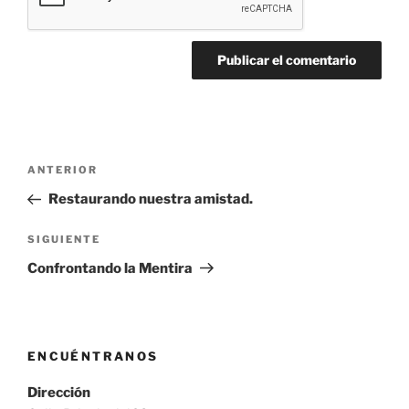
Navegación
Entrada
ANTERIOR
de
anterior:
Restaurando nuestra amistad.
entradas
Siguiente
SIGUIENTE
entrada
Confrontando la Mentira
ENCUÉNTRANOS
Dirección