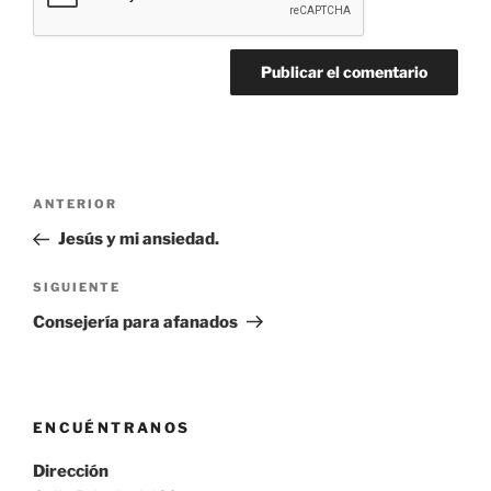
Navegación
Entrada
ANTERIOR
de
anterior:
Jesús y mi ansiedad.
entradas
Siguiente
SIGUIENTE
entrada
Consejería para afanados
ENCUÉNTRANOS
Dirección