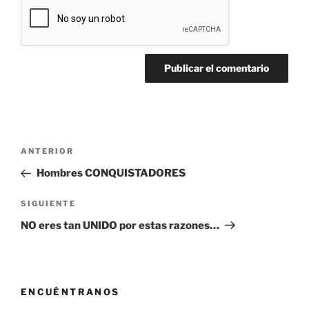
Navegación
Entrada
ANTERIOR
de
anterior:
Hombres CONQUISTADORES
entradas
Siguiente
SIGUIENTE
entrada
NO eres tan UNIDO por estas razones…
ENCUÉNTRANOS